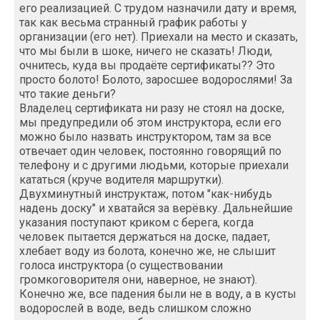
его реализацией. С трудом назначили дату и время,
так как весьма странный график работы у
организации (его нет). Приехали на место и сказать,
что мы были в шоке, ничего не сказать! Люди,
очнитесь, куда вы продаёте сертификаты?? Это
просто болото! Болото, заросшее водорослями! За
что такие деньги?
Владелец сертификата ни разу не стоял на доске,
мы предупредили об этом инструктора, если его
можно было назвать инструктором, там за все
отвечает один человек, постоянно говорящий по
телефону и с другими людьми, которые приехали
кататься (круче водителя маршрутки).
Двухминутный инструктаж, потом "как-нибудь
надень доску" и хватайся за верёвку. Дальнейшие
указания поступают криком с берега, когда
человек пытается держаться на доске, падает,
хлебает воду из болота, конечно же, не слышит
голоса инструктора (о существовании
громкоговорителя они, наверное, не знают).
Конечно же, все падения были не в воду, а в кусты
водорослей в воде, ведь слишком сложно