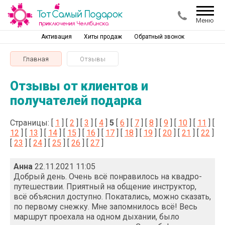
Меню
Активация
Хиты продаж
Обратный звонок
Главная
Отзывы
Отзывы от клиентов и
получателей подарка
Страницы: [
1
] [
2
] [
3
] [
4
]
5
[
6
] [
7
] [
8
] [
9
] [
10
] [
11
] [
12
] [
13
] [
14
] [
15
] [
16
] [
17
] [
18
] [
19
] [
20
] [
21
] [
22
]
[
23
] [
24
] [
25
] [
26
] [
27
]
Анна
22.11.2021 11:05
Добрый день. Очень всё понравилось на квадро-
путешествии. Приятный на общение инструктор,
всё объяснил доступно. Покатались, можно сказать,
по первому снежку. Мне запомнилось всё! Весь
маршрут проехала на одном дыхании, было