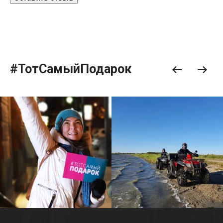
#ТотСамыйПодарок