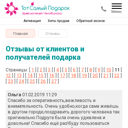
Меню
Активация
Хиты продаж
Обратный звонок
Главная
Отзывы
Отзывы от клиентов и
получателей подарка
Страницы: [
1
] [
2
] [
3
] [
4
] [
5
] [
6
] [
7
] [
8
] [
9
] [
10
]
11
[
12
] [
13
] [
14
] [
15
] [
16
] [
17
] [
18
] [
19
] [
20
] [
21
] [
22
]
[
23
] [
24
] [
25
] [
26
] [
27
]
Ольга
01.02.2019 11:29
Спасибо за оперативность,вежливость и
внимательность. Очень удобно,когда сама живёшь
в другом городе,поздравить дорогого человека так
оригинально.Подруга была очень удивлена и
довольна! Спасибо ещё раз!буду пользоваться