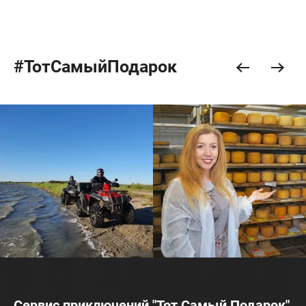
#ТотСамыйПодарок
Сервис приключений "Тот Самый Подарок"