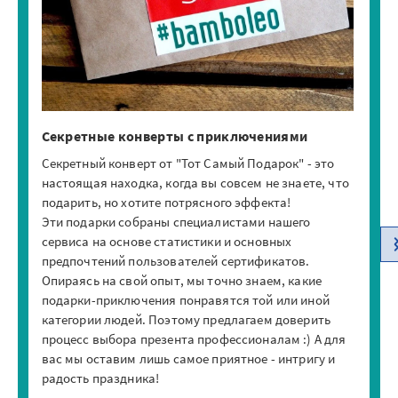
Секретные конверты с приключениями
М
Секретный конверт от "Тот Самый Подарок" - это
Эт
г
настоящая находка, когда вы совсем не знаете, что
ва
подарить, но хотите потрясного эффекта!
Ка
 с
Эти подарки собраны специалистами нашего
МА
сервиса на основе статистики и основных
Ко
предпочтений пользователей сертификатов.
Опираясь на свой опыт, мы точно знаем, какие
подарки-приключения понравятся той или иной
категории людей. Поэтому предлагаем доверить
процесс выбора презента профессионалам :) А для
вас мы оставим лишь самое приятное - интригу и
радость праздника!