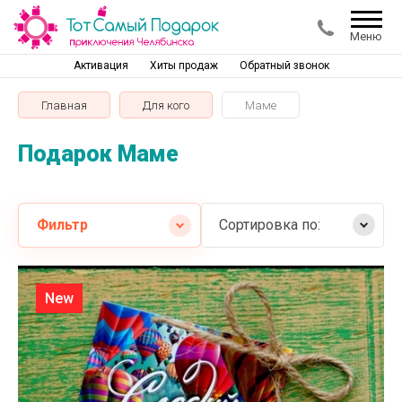
Меню
Активация
Хиты продаж
Обратный звонок
Главная
Для кого
Маме
Подарок Маме
Фильтр
Сортировка по:
Самые дешевые
New
Самые дорогие
Название от А
Название от Я