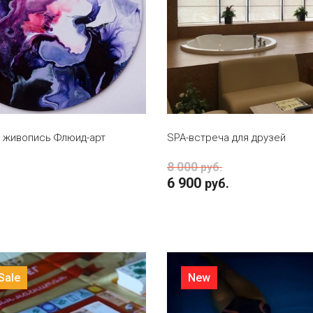
В КОРЗИНУ
В КОРЗИНУ
 живопись Флюид-арт
SPA-встреча для друзей
8 000
руб.
6 900
руб.
Sale
New