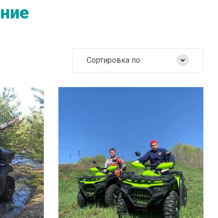
ение
Сортировка по:
Самые дешевые
Самые дорогие
Название от А
Название от Я
В КОРЗИНУ