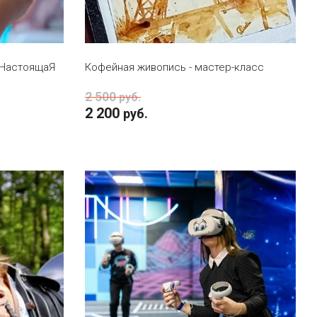
В КОРЗИНУ
"НастоящаЯ
Кофейная живопись - мастер-класс
2 500
руб.
2 200
руб.