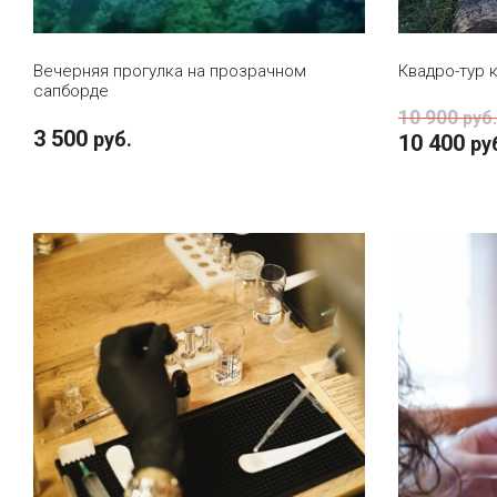
Вечерняя прогулка на прозрачном
Квадро-тур 
сапборде
10 900
руб.
3 500
руб.
10 400
ру