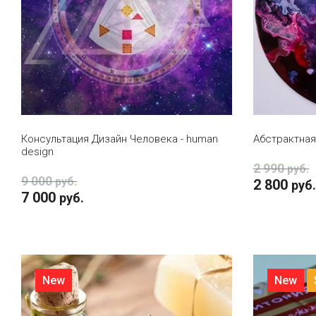
В КОРЗИНУ
Консультация Дизайн Человека - human
Абстрактная
design
2 990
руб.
9 000
руб.
2 800
руб.
7 000
руб.
New
New