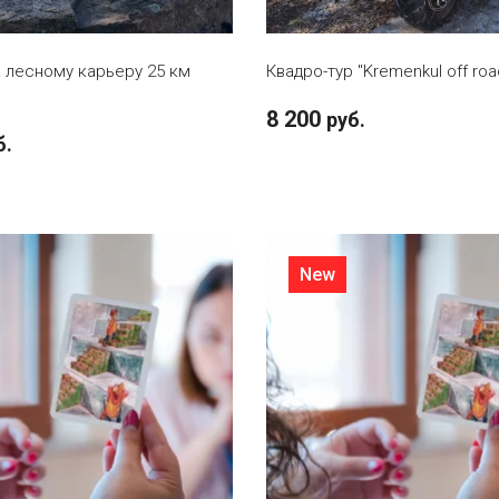
к лесному карьеру 25 км
Квадро-тур "Kremenkul off roa
8 200
руб.
б.
New