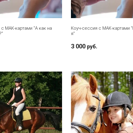
В КОРЗИНУ
В КОРЗИНУ
 с МАК-картами "А как на
Коуч-сессия с МАК-картами 
?"
я"
3 000
руб.