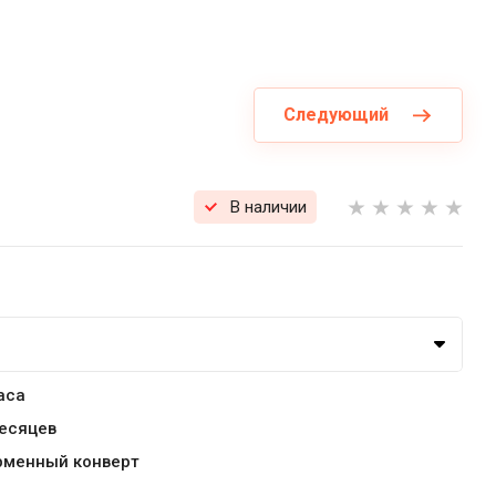
Следующий
В наличии
аса
месяцев
рменный конверт