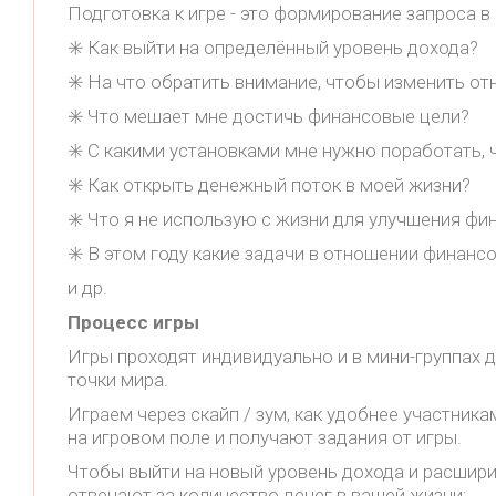
Подготовка к игре - это формирование запроса в
✳️ Как выйти на определённый уровень дохода?
✳️ На что обратить внимание, чтобы изменить о
✳️ Что мешает мне достичь финансовые цели?
✳️ С какими установками мне нужно поработать,
✳️ Как открыть денежный поток в моей жизни?
✳️ Что я не использую с жизни для улучшения ф
✳️ В этом году какие задачи в отношении финанс
и др.
Процесс игры
Игры проходят индивидуально и в мини-группах д
точки мира.
Играем через скайп / зум, как удобнее участник
на игровом поле и получают задания от игры.
Чтобы выйти на новый уровень дохода и расши
отвечают за количество денег в вашей жизни: