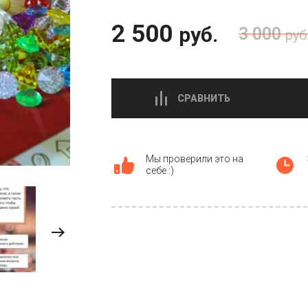
2 500
руб.
3 000
руб
СРАВНИТЬ
Мы проверили это на
себе :)