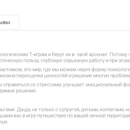
ывы
логическим Т-играм и берут их в свой арсенал. Потому ч
тическую пользу, глубокую серьезную работу и при этом 
частников, это мир, где мы можем через форму психологи
озможна переоценка ценностей и решение многих пробле
бы справиться со стрессами, улучшает эмоциональный фо
одимые решения.
ами. Да-да, не только с супругой, детьми, коллегами, но
аем вас в игру-путешествие по вашей личной территории д
уши. ⠀