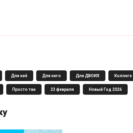
Для неё
Для него
Для ДВОИХ
Коллеге
Просто так
23 февраля
Новый Год 2026
ку