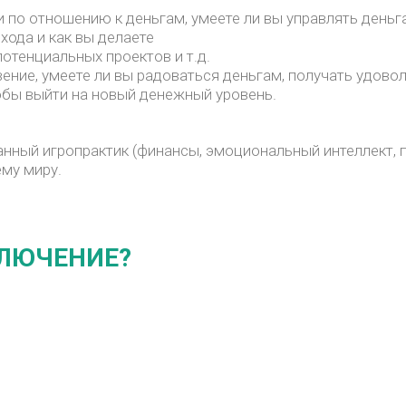
 по отношению к деньгам, умеете ли вы управлять деньг
хода и как вы делаете
тенциальных проектов и т.д.
вение, умеете ли вы радоваться деньгам, получать удово
обы выйти на новый денежный уровень.
нный игропрактик (финансы, эмоциональный интеллект, п
ему миру.
КЛЮЧЕНИЕ?