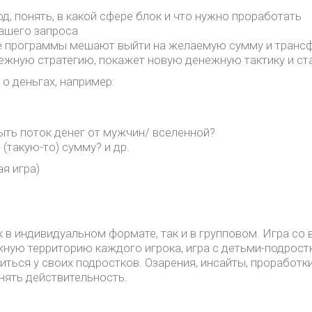
д, понять, в какой сфере блок и что нужно проработать
вашего запроса
овые программы мешают выйти на желаемую сумму и транс
нежную стратегию, покажет новую денежную тактику и с
о деньгах, например:
рыть поток денег от мужчин/ вселенной?
(такую-то) сумму? и др.
я игра)
 в индивидуальном формате, так и в групповом. Игра со
жную территорию каждого игрока, игра с детьми-подрост
ться у своих подростков. Озарения, инсайты, проработк
ять действительность.