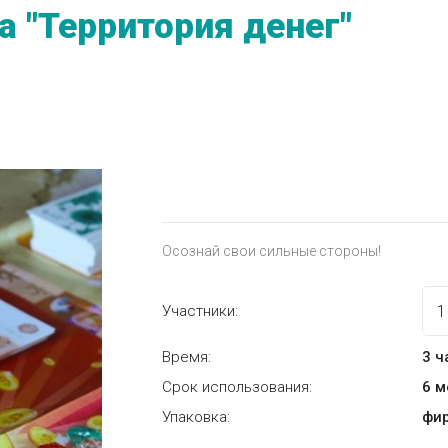
 "Территория денег"
Осознай свои сильные стороны!
Участники:
Время:
3 ч
Срок использования:
6 
Упаковка:
фи