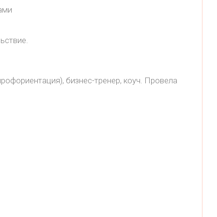
ами
льствие.
рофориентация), бизнес-тренер, коуч. Провела