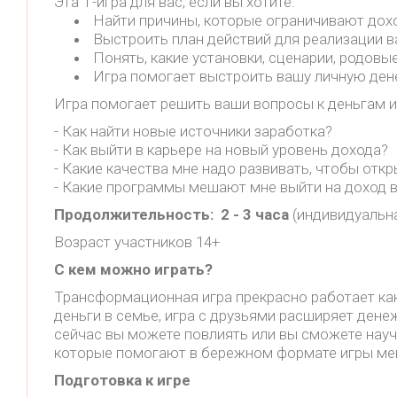
Эта Т-игра для вас, если вы хотите:
️ Найти причины, которые ограничивают дохо
️ Выстроить план действий для реализации 
️ Понять, какие установки, сценарии, род
️ Игра помогает выстроить вашу личную де
Игра помогает решить ваши вопросы к деньгам и 
- Как найти новые источники заработка?
- Как выйти в карьере на новый уровень дохода?
- Какие качества мне надо развивать, чтобы отк
- Какие программы мешают мне выйти на доход в 
Продолжительность: 2 - 3 часа
(индивидуальна
Возраст участников 14+
С кем можно играть?
Трансформационная игра прекрасно работает как
деньги в семье, игра с друзьями расширяет дене
сейчас вы можете повлиять или вы сможете научи
которые помогают в бережном формате игры мен
Подготовка к игре