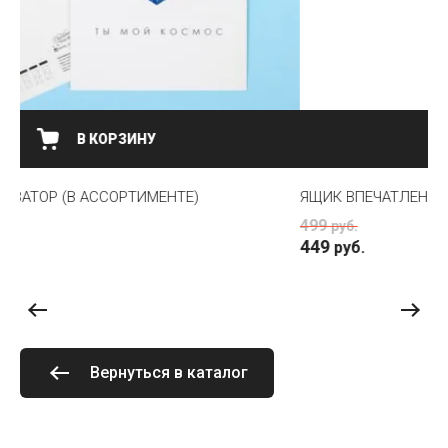
НЕТ В НАЛИЧИИ
ЯЩИК ВПЕЧАТЛЕНИЙ (ДЕРЕВО)
ОТ
499
5
руб.
449
руб.
Вернуться в каталог