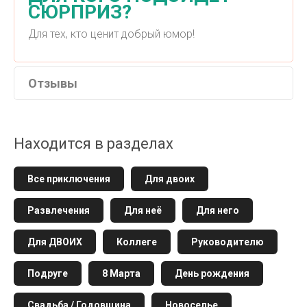
СЮРПРИЗ?
Для тех, кто ценит добрый юмор!
Отзывы
Находится в разделах
Все приключения
Для двоих
Развлечения
Для неё
Для него
Для ДВОИХ
Коллеге
Руководителю
Подруге
8 Марта
День рождения
Свадьба / Годовщина
Новоселье