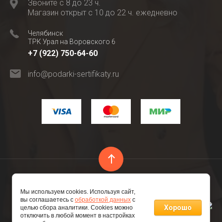
Звоните с 8 до 23 ч.
Магазин открыт с 10 до 22 ч. ежедневно
Челябинск
ТРК Урал на Воровского 6
+7 (922) 750-64-60
info@podarki-sertifikaty.ru
Copyright © 2016 - 2026 ИП Глубокова М.В. ИНН
Мы используем cookies. Используя сайт,
741206809521 ОГРНИП 316745600182896
вы соглашаетесь с
обработкой данных
с
Хорошо
целью сбора аналитики. Cookies можно
отключить в любой момент в настройках