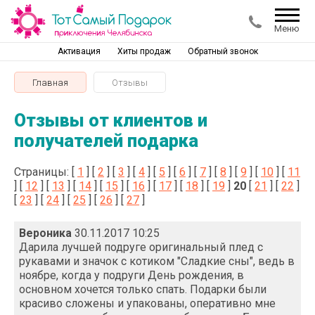
Меню
Активация
Хиты продаж
Обратный звонок
Главная
Отзывы
Отзывы от клиентов и
получателей подарка
Страницы: [
1
] [
2
] [
3
] [
4
] [
5
] [
6
] [
7
] [
8
] [
9
] [
10
] [
11
] [
12
] [
13
] [
14
] [
15
] [
16
] [
17
] [
18
] [
19
]
20
[
21
] [
22
]
[
23
] [
24
] [
25
] [
26
] [
27
]
Вероника
30.11.2017 10:25
Дарила лучшей подруге оригинальный плед с
рукавами и значок с котиком "Сладкие сны", ведь в
ноябре, когда у подруги День рождения, в
основном хочется только спать. Подарки были
красиво сложены и упакованы, оперативно мне