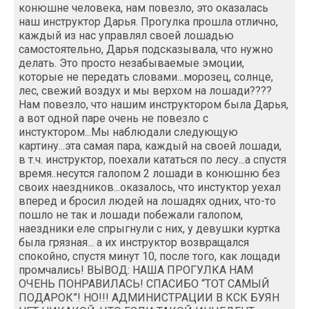
конюшне человека, нам повезло, это оказалась
наш инструктор Дарья. Прогулка прошла отлично,
каждый из нас управлял своей лошадью
самостоятельно, Дарья подсказывала, что нужно
делать. Это просто незабываемые эмоции,
которые не передать словами...морозец, солнце,
лес, свежий воздух и мы верхом на лошади????
Нам повезло, что нашим инструктором была Дарья,
а вот одной паре очень не повезло с
инстуктором...Мы наблюдали следующую
картину...эта самая пара, каждый на своей лошади,
в т.ч. инструктор, поехали кататься по лесу...а спустя
время..несутся галопом 2 лошади в конюшню без
своих наездников...оказалось, что инстуктор уехал
вперед и бросил людей на лошадях одних, что-то
пошло не так и лошади побежали галопом,
наездники еле спрыгнули с них, у девушки куртка
была грязная... а их инструктор возвращался
спокойно, спустя минут 10, после того, как лощади
промчались! ВЫВОД: НАША ПРОГУЛКА НАМ
ОЧЕНЬ ПОНРАВИЛАСЬ! СПАСИБО “ТОТ САМЫЙ
ПОДАРОК”! НО!!! АДМИНИСТРАЦИИ В КСК БУЯН