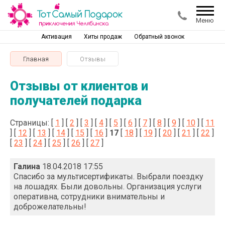
Меню
Активация
Хиты продаж
Обратный звонок
Главная
Отзывы
Отзывы от клиентов и
получателей подарка
Страницы: [
1
] [
2
] [
3
] [
4
] [
5
] [
6
] [
7
] [
8
] [
9
] [
10
] [
11
] [
12
] [
13
] [
14
] [
15
] [
16
]
17
[
18
] [
19
] [
20
] [
21
] [
22
]
[
23
] [
24
] [
25
] [
26
] [
27
]
Галина
18.04.2018 17:55
Спасибо за мультисертификаты. Выбрали поездку
на лошадях. Были довольны. Организация услуги
оперативна, сотрудники внимательны и
доброжелательны!