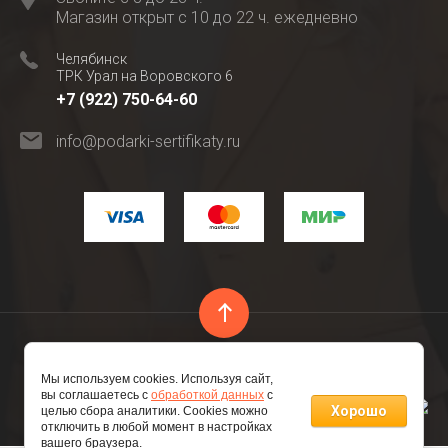
Магазин открыт с 10 до 22 ч. ежедневно
Челябинск
ТРК Урал на Воровского 6
+7 (922) 750-64-60
info@podarki-sertifikaty.ru
Copyright © 2016 - 2026 ИП Глубокова М.В. ИНН
Мы используем cookies. Используя сайт,
741206809521 ОГРНИП 316745600182896
вы соглашаетесь с
обработкой данных
с
Хорошо
целью сбора аналитики. Cookies можно
отключить в любой момент в настройках
вашего браузера.