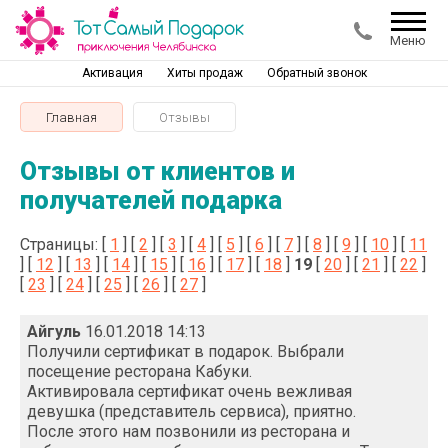
Меню
Активация
Хиты продаж
Обратный звонок
Главная
Отзывы
Отзывы от клиентов и
получателей подарка
Страницы: [
1
] [
2
] [
3
] [
4
] [
5
] [
6
] [
7
] [
8
] [
9
] [
10
] [
11
] [
12
] [
13
] [
14
] [
15
] [
16
] [
17
] [
18
]
19
[
20
] [
21
] [
22
]
[
23
] [
24
] [
25
] [
26
] [
27
]
Айгуль
16.01.2018 14:13
Получили сертификат в подарок. Выбрали
посещение ресторана Кабуки.
Активировала сертификат очень вежливая
девушка (представитель сервиса), приятно.
После этого нам позвонили из ресторана и