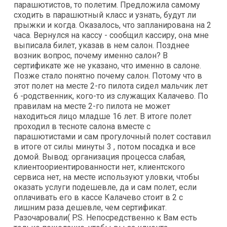
парашютистов, то полетим. Предложила самому
сходить в парашютный класс и узнать, будут ли
прыжки и когда. Оказалось, что запланирована на 2
часа. Вернулся на кассу - сообщил кассиру, она мне
выписала билет, указав в нем салон. Позднее
возник вопрос, почему именно салон? В
сертификате же не указано, что именно в салоне.
Позже стало понятно почему салон. Потому что в
этот полет на месте 2-го пилота сидел мальчик лет
6 -родственник, кого-то из служащих Калачево. По
правилам на месте 2-го пилота не может
находиться лицо младше 16 лет. В итоге полет
проходил в тесноте салона вместе с
парашютистами и сам прогулочный полет составил
в итоге от силы минуты 3 , потом посадка и все
домой. Вывод: организация процесса слабая,
клиентоориентированности нет, клиентского
сервиса нет, на месте используют уловки, чтобы
оказать услуги подешевле, да и сам полет, если
оплачивать его в кассе Калачево стоит в 2 с
лишним раза дешевле, чем сертификат.
Разочаровали( P.S. Непосредственно к Вам есть