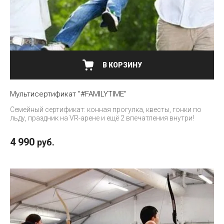
В КОРЗИНУ
Мультисертификат "#FAMILYTIME"
Семейный сертификат: конная прогулка, квесты, гонки по
льду, праздник на VR-арене и ещё 2 впечатления внутри!
4 990
руб.