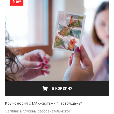
New
В КОРЗИНУ
Коуч-сессия с МАК-картами "НастоящаЯ я"
Загляни в глубины бессознательного!