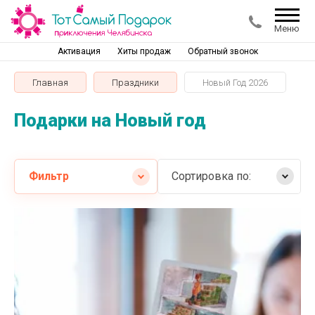
Меню
Активация
Хиты продаж
Обратный звонок
Главная
Праздники
Новый Год 2026
Подарки на Новый год
Фильтр
Сортировка по:
Самые дешевые
Самые дорогие
Название от А
Название от Я