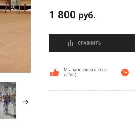
1 800
руб.
СРАВНИТЬ
Мы проверили это на
себе :)