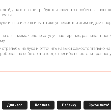
ждый, для этого не требуются какие-то особенные навык
сности.
 мужчин, но и женщины также увлекаются этим видом спо
для организма человека: улучшает зрение, развивает ловк
му.
у стрельбы из лука и отточить навыки самостоятельно на 
робовав на себе этот спорт, стрельба не оставит равно
Для него
Коллеге
Ребёнку
Яркое лето!