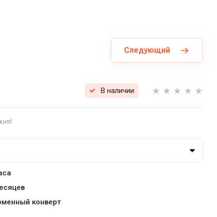
Следующий
В наличии
жия!
аса
месяцев
рменный конверт