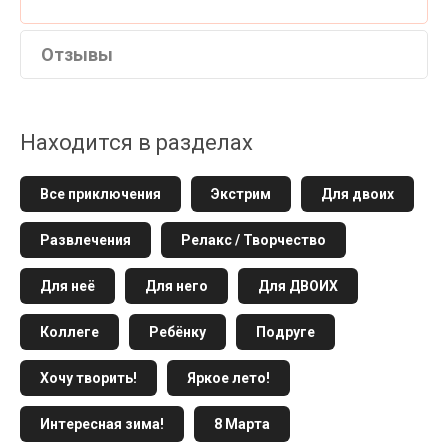
Отзывы
Находится в разделах
Все приключения
Экстрим
Для двоих
Развлечения
Релакс / Творчество
Для неё
Для него
Для ДВОИХ
Коллеге
Ребёнку
Подруге
Хочу творить!
Яркое лето!
Интересная зима!
8 Марта