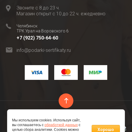
Звоните с 8 до 23 ч.
Магазин открыт с 10 до 22 ч. ежедневно
Челябинск
ТРК Урал на Воровского 6
+7 (922) 750-64-60
info@podarki-sertifikaty.ru
Copyright © 2016 - 2026 ИП Глубокова М.В. ИНН
Мы используем cookies. Используя сайт,
741206809521 ОГРНИП 316745600182896
вы соглашаетесь с
обработкой данных
с
Хорошо
целью сбора аналитики. Cookies можно