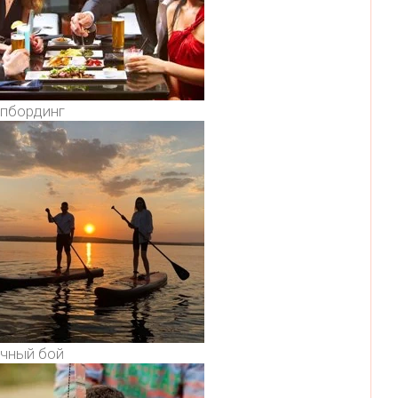
пбординг
чный бой