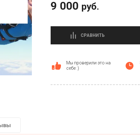
9 000
руб.
СРАВНИТЬ
Мы проверили это на
себе :)
ывы