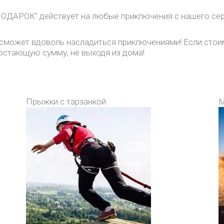
ДАРОК" действует на любые приключения с нашего серв
ка сможет вдоволь насладиться приключениями! Если сто
достающую сумму, не выходя из дома!
Прыжки с тарзанкой
М