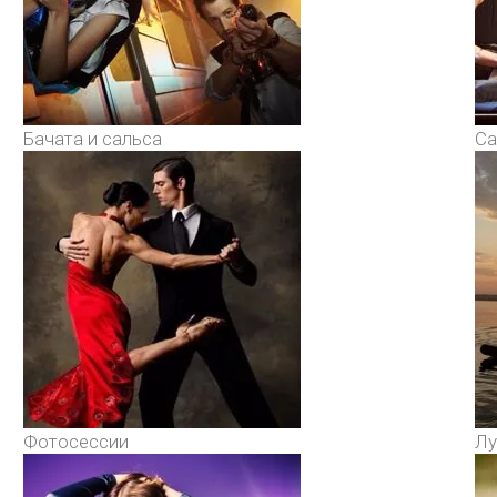
Бачата и сальса
Са
Фотосессии
Лу