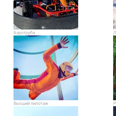
Аэротруба
Л
Высший пилотаж
Р