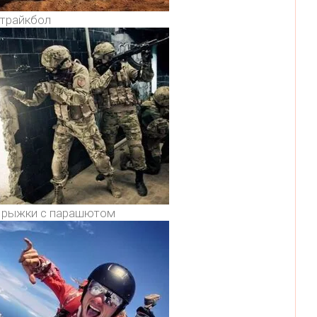
трайкбол
рыжки с парашютом