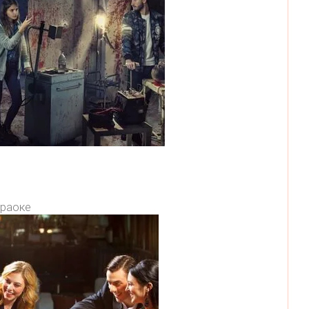
раоке