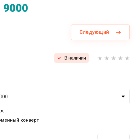
 9000
Следующий
В наличии
од
рменный конверт