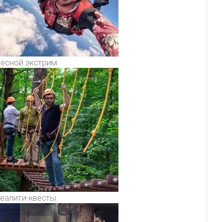
есной экстрим
еалити-квесты