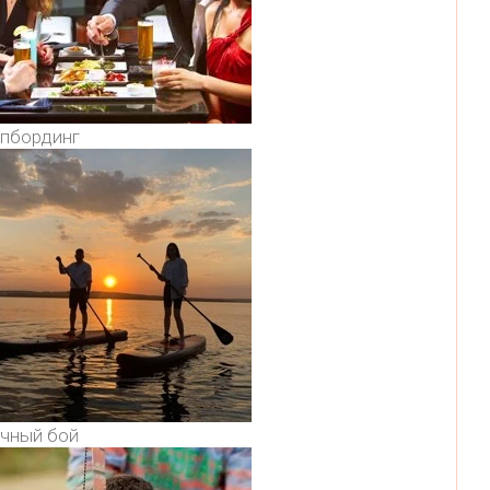
пбординг
чный бой