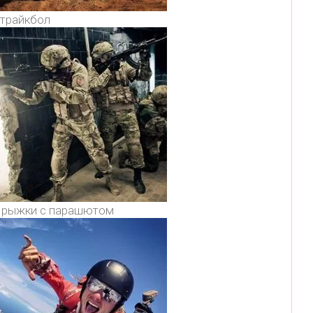
трайкбол
рыжки с парашютом