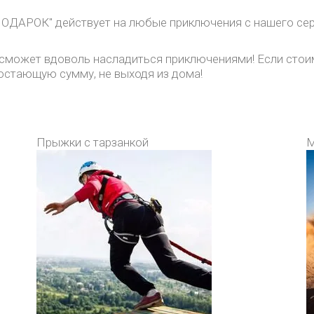
ДАРОК" действует на любые приключения с нашего серв
ка сможет вдоволь насладиться приключениями! Если сто
достающую сумму, не выходя из дома!
Прыжки с тарзанкой
М