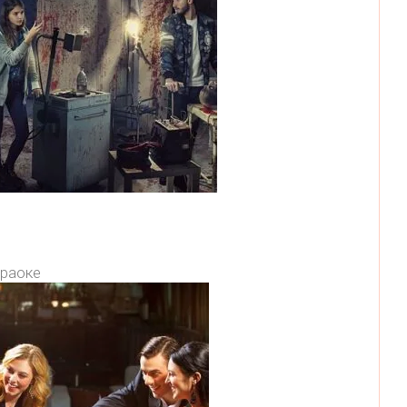
раоке