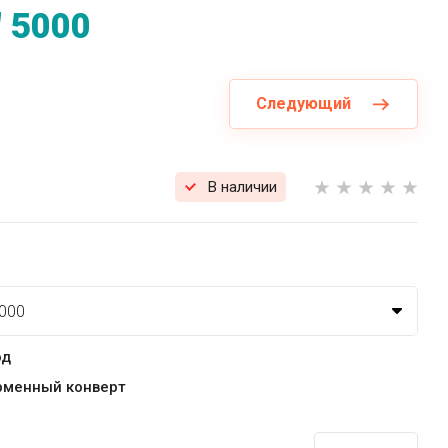
 5000
Следующий
В наличии
од
рменный конверт