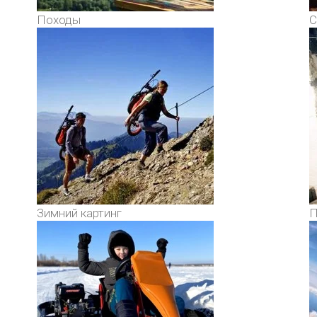
Походы
С
Зимний картинг
П