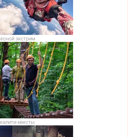
есной экстрим
еалити-квесты