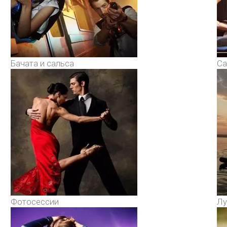
Бачата и сальса
Са
Фотосессии
Лу