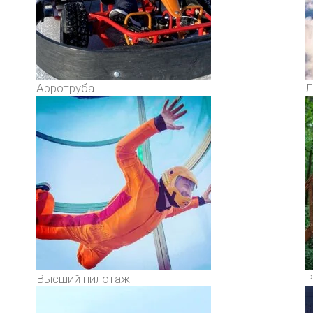
Аэротруба
Л
Высший пилотаж
Р