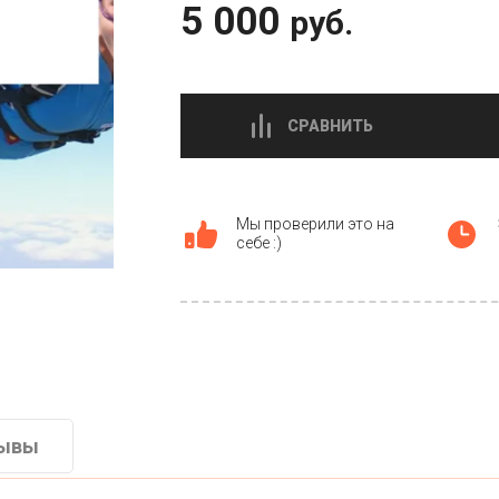
5 000
руб.
СРАВНИТЬ
Мы проверили это на
себе :)
ывы