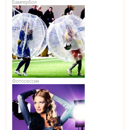
Бампербол
Фотосессии