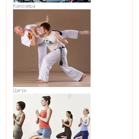
Капоэйра
Цигун