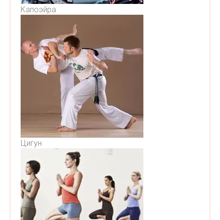
Капоэйра
Цигун