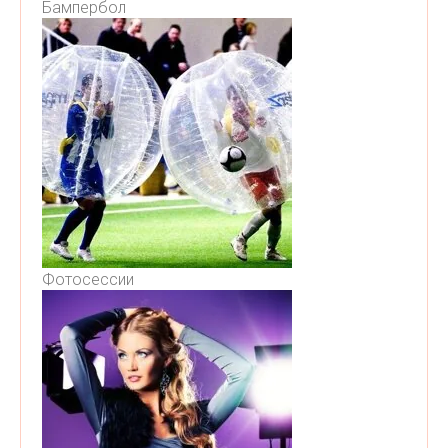
Бампербол
Фотосессии