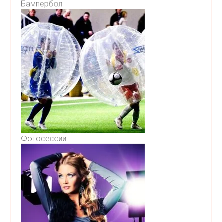
Бампербол
Фотосессии