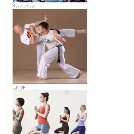
Капоэйра
Цигун