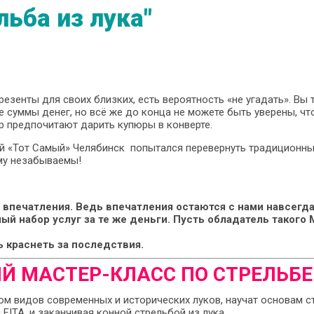
ьба из лука"
резенты для своих близких, есть вероятность «не угадать». Вы
 суммы денег, но всё же до конца не можете быть уверены, чт
р предпочитают дарить купюры в конверте.
ий «Тот Самый» Челябинск попытался перевернуть традиционны
му незабываемы!
а впечатления. Ведь впечатления остаются с нами навсегда
ый набор услуг за те же деньги. Пусть обладатель такого
 краснеть за последствия.
Й МАСТЕР-КЛАСС ПО СТРЕЛЬБЕ
м видов современных и исторических луков, научат основам ст
ITA, и заканчивая конной стрельбой из лука.