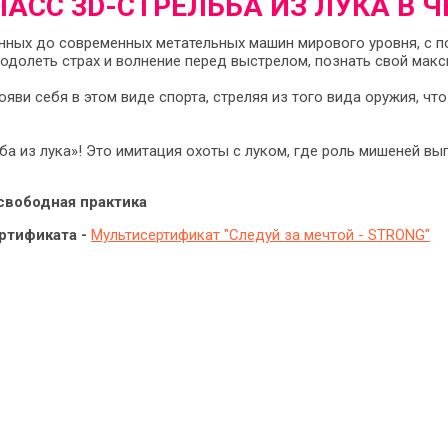
АСС 3D-СТРЕЛЬБА ИЗ ЛУКА В 
онных до современных метательных машин мирового уровня, с
долеть страх и волнение перед выстрелом, познать свой макс
яви себя в этом виде спорта, стреляя из того вида оружия, что
ба из лука»! Это имитация охоты с луком, где роль мишеней в
 свободная практика
ртификата -
Мультисертификат "Следуй за мечтой - STRONG"