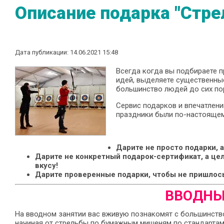
Описание подарка "Стрел
Дата публикации: 14.06.2021 15:48
Всегда когда вы подбираете п
идей, выделяете существенные
большинство людей до сих по
Сервис подарков и впечатлен
праздники были по-настояще
Дарите не просто подарки, 
Дарите не конкретный подарок-сертификат, а цел
вкусу!
Дарите проверенные подарки, чтобы не пришлось
ВВОДНЫ
На вводном занятии вас вживую познакомят с большинство
начиная от стрельбы по бумажным мишеням по стандартам F