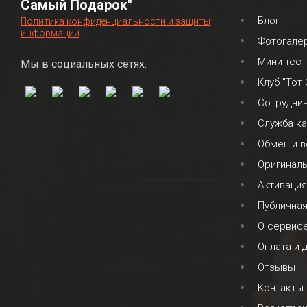
Самый Подарок"
Блог
Политика конфиденциальности и защиты
информации
Фотогале
Мини-тест
Мы в социальных сетях:
Клуб "Тот
Сотрудни
Служба к
Обмен и в
Оригинал
Активация
Публична
О сервис
Оплата и 
Отзывы
Контакты