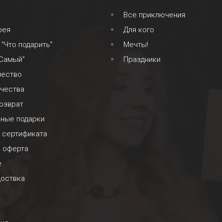
Все приключения
рея
Для кого
 "Что подарить"
Мечты!
 Самый"
Праздники
чество
ачества
озврат
ьные подарки
 сертификата
я оферта
е
доствка