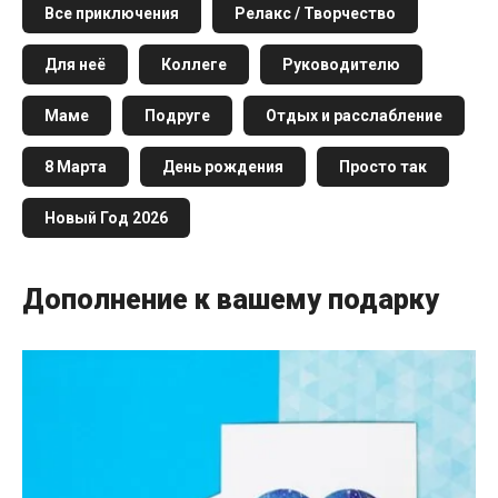
Все приключения
Релакс / Творчество
Для неё
Коллеге
Руководителю
Маме
Подруге
Отдых и расслабление
8 Марта
День рождения
Просто так
Новый Год 2026
Дополнение к вашему подарку