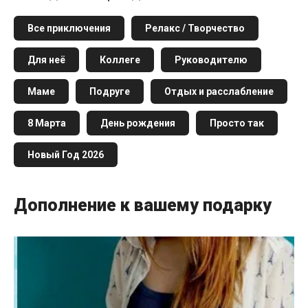
Все приключения
Релакс / Творчество
Для неё
Коллеге
Руководителю
Маме
Подруге
Отдых и расслабление
8 Марта
День рождения
Просто так
Новый Год 2026
Дополнение к вашему подарку