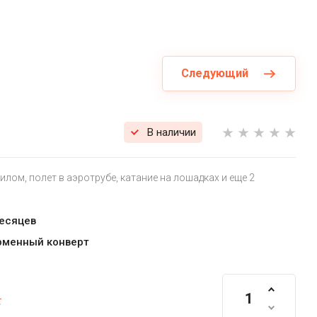
Следующий
В наличии
илом, полет в аэротрубе, катание на лошадках и еще 2
месяцев
рменный конверт
.