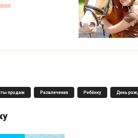
арке
иты продаж
Развлечения
Ребёнку
День рож
ку