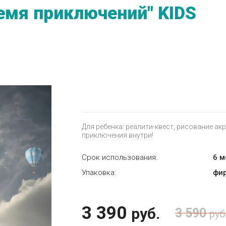
емя приключений" KIDS
Для ребенка: реалити-квест, рисование акр
приключения внутри!
Срок использования:
6 
Упаковка:
фи
3 390
руб.
3 590
руб