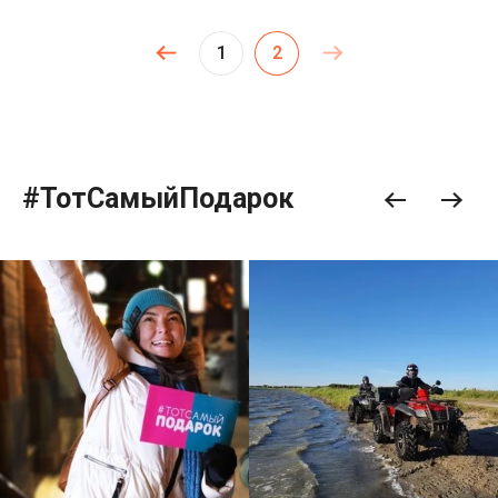
1
2
#ТотСамыйПодарок