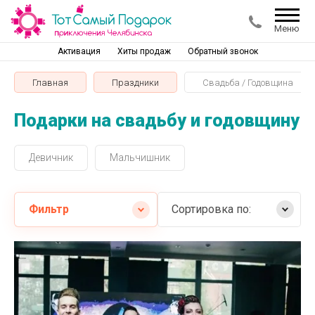
Меню
Активация
Хиты продаж
Обратный звонок
Главная
Праздники
Свадьба / Годовщина
Подарки на свадьбу и годовщину
Девичник
Мальчишник
Фильтр
Сортировка по:
Самые дешевые
Самые дорогие
Название от А