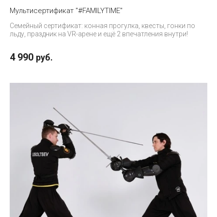
Мультисертификат "#FAMILYTIME"
Семейный сертификат: конная прогулка, квесты, гонки по
льду, праздник на VR-арене и ещё 2 впечатления внутри!
4 990
руб.