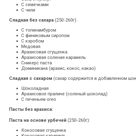
С семечками
С чили
Сладкая без сахара
(250-260г):
С топинамбуром
С финиковым сиропом
С кэробом
Медовая
Арахисовая сгущенка
Арахисовая соленая карамель
Сникерс паста
Доминикана (арахис, кокос, какао)
Сладкая с сахаром
(сахар содержится в добавленном шоко
Шоколадная
Арахисовое пралине (соленый шоколад)
С печеньем oreo
Пасты без арахиса:
Паста на основе урбечей
(250-260г):
Кокосовая сгущенка
Кокосовая карамель