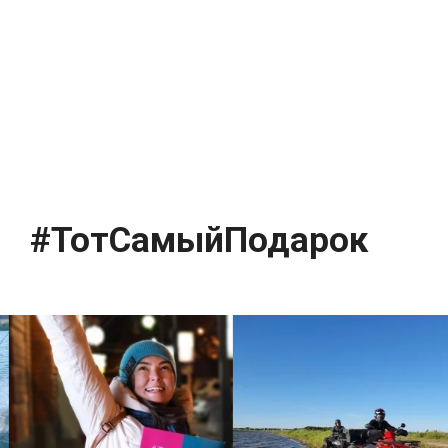
#ТотСамыйПодарок