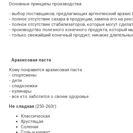
Основные принципы производства:
- выбор поставщиков, предлагающих аргентинский арахис
- полное отсутствие сахара в продукции, замена его на р
- полное отсутствие стабилизаторов, которые могут сдела
- производство полезного конечного продукта, который мы
- только свежайший конечный продукт, никаких длительных
Арахисовая паста
Кому понравится арахисовая паста:
- спортсмены
- дети
- сладкоежки
- кулинары
- все кто заботится о своем здоровье
Не сладкая
(250-260г):
Классическая
Хрустящая
Соленая
Соль и кунжут