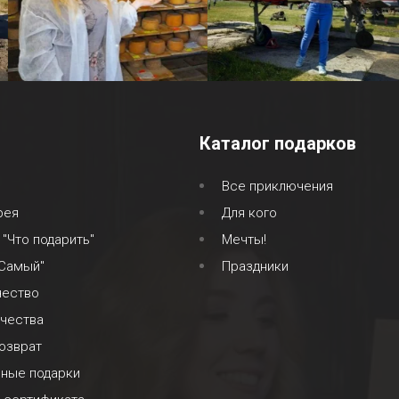
Каталог подарков
Все приключения
рея
Для кого
 "Что подарить"
Мечты!
 Самый"
Праздники
чество
ачества
озврат
ьные подарки