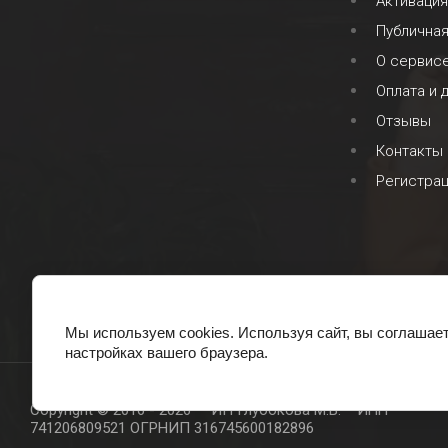
Активация
Публична
О сервис
Оплата и 
Отзывы
Контакты
Регистра
Мы используем cookies. Используя сайт, вы соглашае
настройках вашего браузера.
Copyright © 2016 - 2026 ИП Глубокова М.В. ИНН
741206809521 ОГРНИП 316745600182896