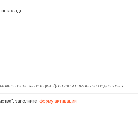
в шоколаде
можно после активации. Доступны самовывоз и доставка.
мства", заполните
форму активации