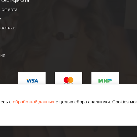
 сертификата
я оферта
е
доствка
ция
тесь с
обработкой данных
с целью сбора аналитики. Cookies мо