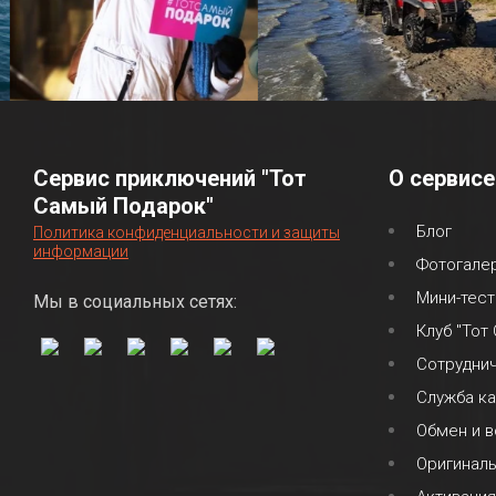
Сервис приключений "Тот
О сервисе
Самый Подарок"
Блог
Политика конфиденциальности и защиты
информации
Фотогале
Мини-тест
Мы в социальных сетях:
Клуб "Тот
Сотрудни
Служба к
Обмен и в
Оригинал