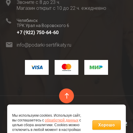
Звоните с 8 до 23 ч.
Магазин открыт с 10 до 22 ч. ежедневно
Челябинск
ТРК Урал на Воровского 6
+7 (922) 750-64-60
info@podarki-sertifikaty.ru
Copyright © 2016 - 2026 ИП Глубокова М.В. ИНН
Мы используем cookies. Используя сайт,
741206809521 ОГРНИП 316745600182896
вы соглашаетесь с
обработкой данных
с
Хорошо
целью сбора аналитики. Cookies можно
отключить в любой момент в настройках