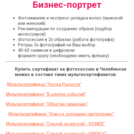
Бизнес-портрет
Фотомакияж и экспресс-укладка волос (мужской
или женский)
Рекомендации по созданию образа (подбор
аксессуаров)
Фотосессия в 2х образах (работа фотографа)
Ретушь 3х фотографий на Ваш выбор
40-60 снимков в цифровом
формате сразу (необходимо иметь флешку)
Купить сертификат на фотосессию в Челябинске
можно в составе таких мультисертификатов:
Мультисертификат "Нотка Радости"
Мультисертификат "В центре событий"
Мультисертификат "Обретая гармонию"
Мультисертификат "Ключ к хорошему настроению"
Мультисертификат "Следуй за мечтой - POWER"
Мультисертификат "Следуй за мечтой - ENERGY"