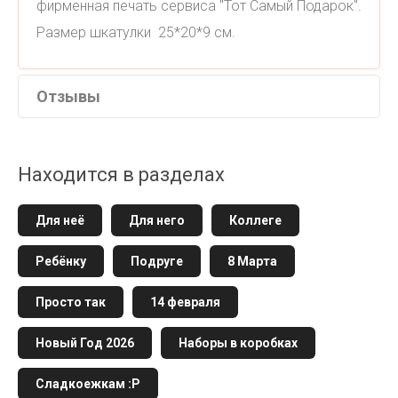
фирменная печать сервиса "Тот Самый Подарок".
Размер шкатулки 25*20*9 см.
Отзывы
Находится в разделах
Для неё
Для него
Коллеге
Ребёнку
Подруге
8 Марта
Просто так
14 февраля
Новый Год 2026
Наборы в коробках
Сладкоежкам :Р