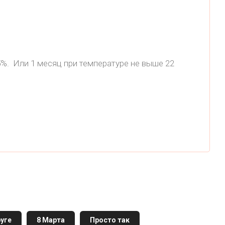
5%. Или 1 месяц при температуре не выше 22
уге
8 Марта
Просто так