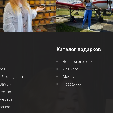
Каталог подарков
Все приключения
рея
Для кого
 "Что подарить"
Мечты!
 Самый"
Праздники
чество
ачества
озврат