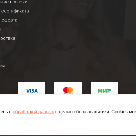
ьные подарки
 сертификата
я оферта
е
доствка
ция
тесь с
обработкой данных
с целью сбора аналитики. Cookies мо