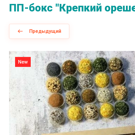
ПП-бокс "Крепкий ореш
Предыдущий
New