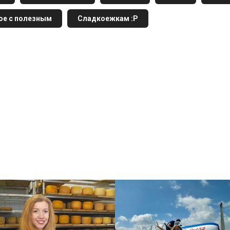
ое с полезным
Сладкоежкам :Р