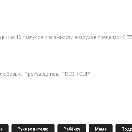
е выше 10 градусов и влажности воздуха в пределах 40-7
 любовью. Производитель "FRESH CUP".
ге
Руководителю
Ребёнку
Маме
Подр