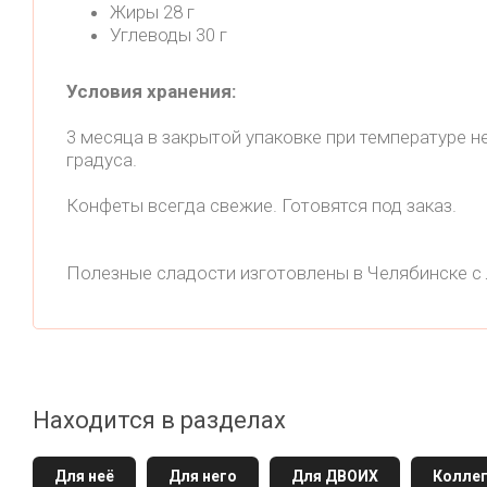
Жиры 28 г
Углеводы 30 г
Условия хранения:
3 месяца в закрытой упаковке при температуре н
градуса.
Конфеты всегда свежие. Готовятся под заказ.
Полезные сладости изготовлены в Челябинске с
Находится в разделах
Для неё
Для него
Для ДВОИХ
Колле