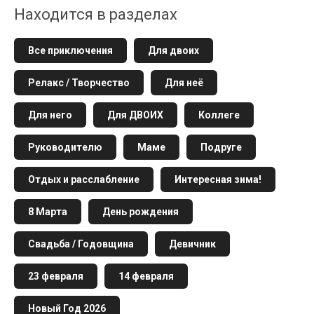
Находится в разделах
Все приключения
Для двоих
Релакс / Творчество
Для неё
Для него
Для ДВОИХ
Коллеге
Руководителю
Маме
Подруге
Отдых и расслабление
Интересная зима!
8 Марта
День рождения
Свадьба / Годовщина
Девичник
23 февраля
14 февраля
Новый Год 2026