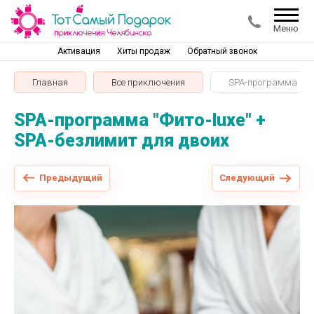
Меню
Активация
Хиты продаж
Обратный звонок
Главная
Все приключения
SPA-программа "Фит
SPA-программа "Фито-luxe" +
SPA-безлимит для двоих
Предыдущий
Следующий