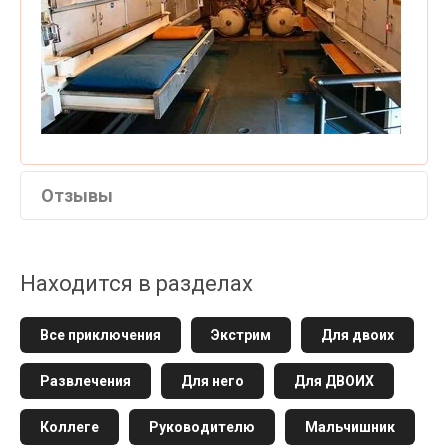
Отзывы
Находится в разделах
Все приключения
Экстрим
Для двоих
Развлечения
Для него
Для ДВОИХ
Коллеге
Руководителю
Мальчишник