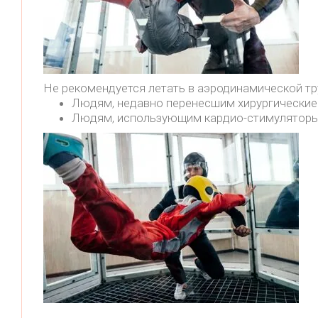
Не рекомендуется летать в аэродинамической тр
Людям, недавно перенесшим хирургически
Людям, использующим кардио-стимуляторы 