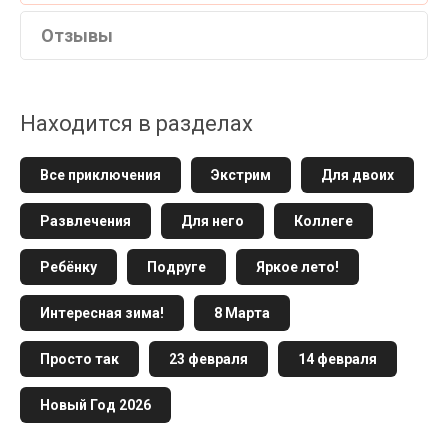
Отзывы
Находится в разделах
Все приключения
Экстрим
Для двоих
Развлечения
Для него
Коллеге
Ребёнку
Подруге
Яркое лето!
Интересная зима!
8 Марта
Просто так
23 февраля
14 февраля
Новый Год 2026