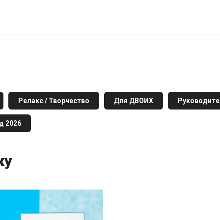
Релакс / Творчество
Для ДВОИХ
Руководит
д 2026
ку