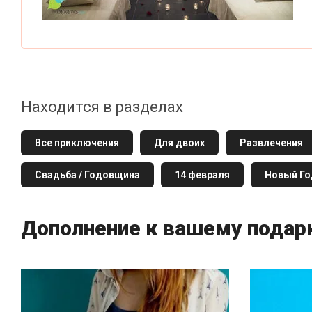
Находится в разделах
Все приключения
Для двоих
Развлечения
Свадьба / Годовщина
14 февраля
Новый Го
Дополнение к вашему подар