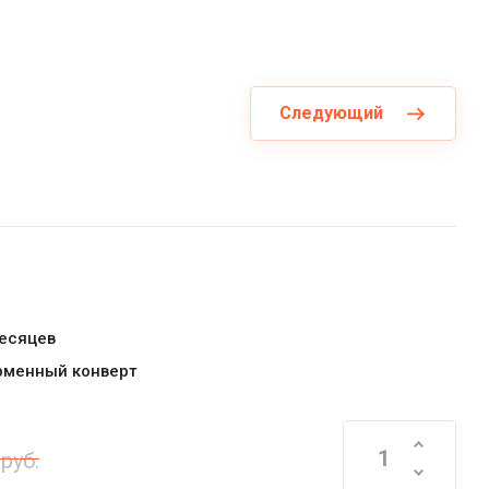
Следующий
месяцев
рменный конверт
руб.