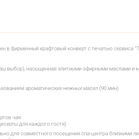
н в фирменный крафтовый конверт с печатью сервиса "
а ваш выбор), насыщенная элитными эфирными маслами и
ьзованием ароматических нежных масел (90 мин)
ртов чая
десерты для каждого гостя)
льно для совместного посещения спа-центра близкими л