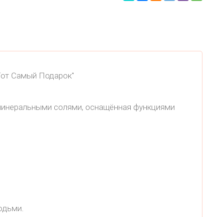
Тот Самый Подарок"
 минеральными солями, оснащённая функциями
юдьми.