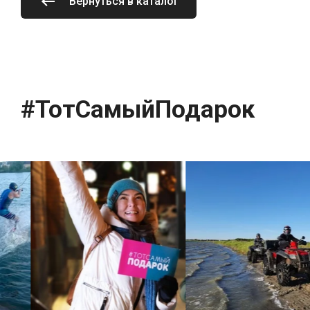
Вернуться в каталог
#ТотСамыйПодарок