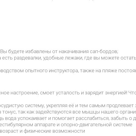
 Вы будете избавлены от накачивания сап-бордов;
есть раздевалки, удобные лежаки, где вы можете остать
оводством опытного инструктора, также на пляже посто
ное настроение, смоет усталость и зарядит энергией! Чт
осудистую систему, укрепляя её и тем самым продлевает
в тонус, так как задействуются все мышцы нашего орган
ь вода успокаивает и помогает расслабиться, забыть о 
естибулярном аппарате и опорно-двигательной системе
 возраст и физические возможности