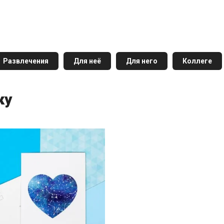
Развлечения
Для неё
Для него
Коллеге
ку