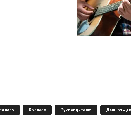
ля него
Коллеге
Руководителю
День рожде