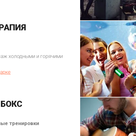
РАПИЯ
саж холодными и горячими
арке
 БОКС
ные тренировки