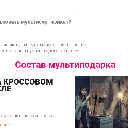
льзовать мультисертификат?
ертификат, а внутри много приключений.
редложенных услуг в удобное время.
Состав мультиподарка
А КРОССОВОМ
КЛЕ
ная защитная экипировка
арке