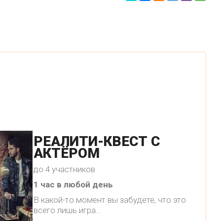
РЕАЛИТИ-КВЕСТ С
АКТЁРОМ
до 4 участников
1 час в любой день
В какой-то момент вы забудете, что это
всего лишь игра...