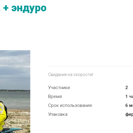
 + эндуро
Свидание на скорости!
Участники:
2
Время:
1 ч
Срок использования:
6 
Упаковка:
фи