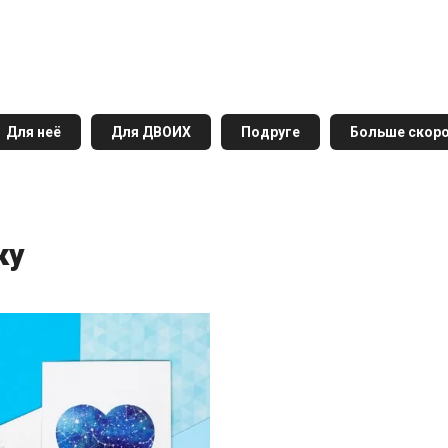
Для неё
Для ДВОИХ
Подруге
Больше скоро
ку