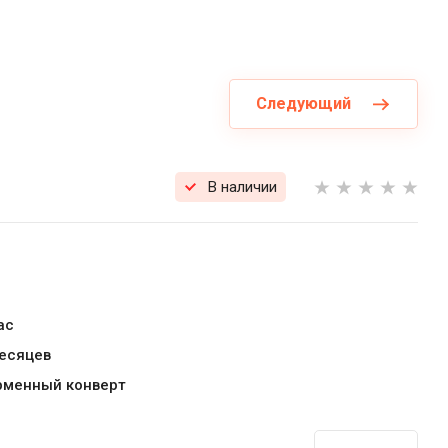
Следующий
В наличии
ас
месяцев
рменный конверт