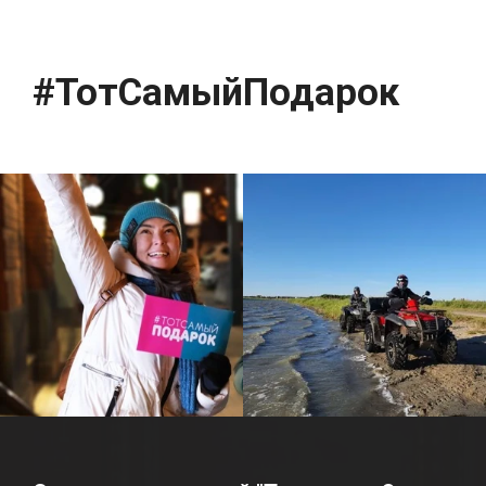
#ТотСамыйПодарок