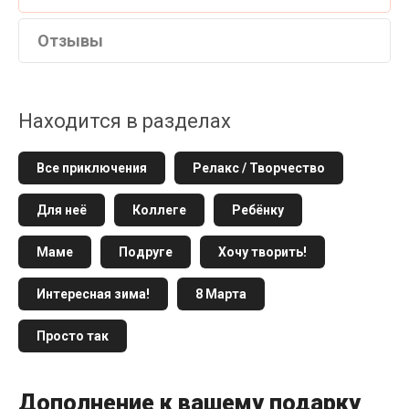
Отзывы
Находится в разделах
Все приключения
Релакс / Творчество
Для неё
Коллеге
Ребёнку
Маме
Подруге
Хочу творить!
Интересная зима!
8 Марта
Просто так
Дополнение к вашему подарку