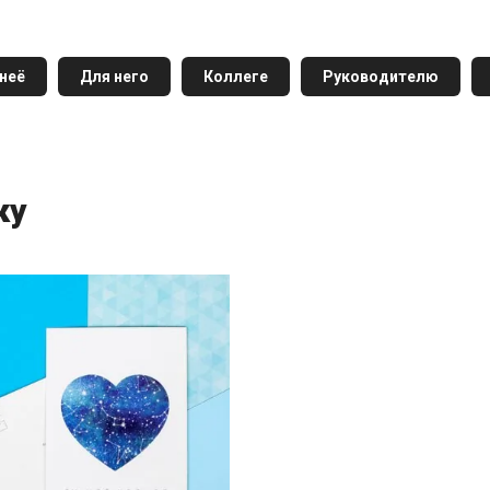
неё
Для него
Коллеге
Руководителю
ку