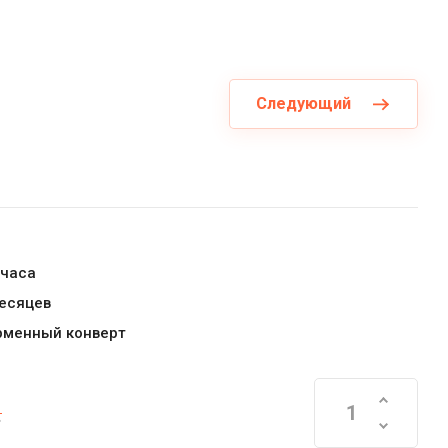
Следующий
 часа
месяцев
рменный конверт
.