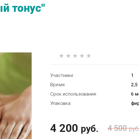
й тонус"
Участники:
1
Время:
2,5
Срок использования:
6 
Упаковка:
фи
4 200
руб.
4 500
руб