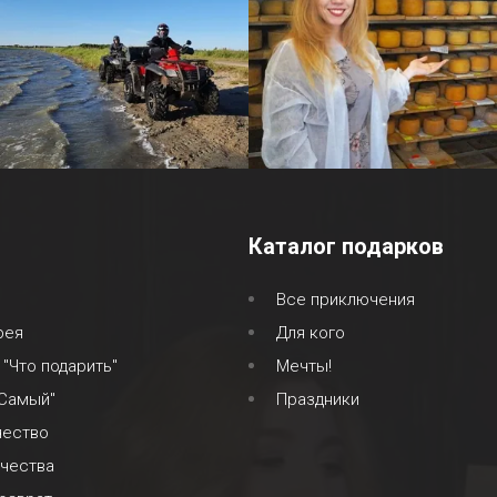
Каталог подарков
Все приключения
рея
Для кого
 "Что подарить"
Мечты!
 Самый"
Праздники
чество
ачества