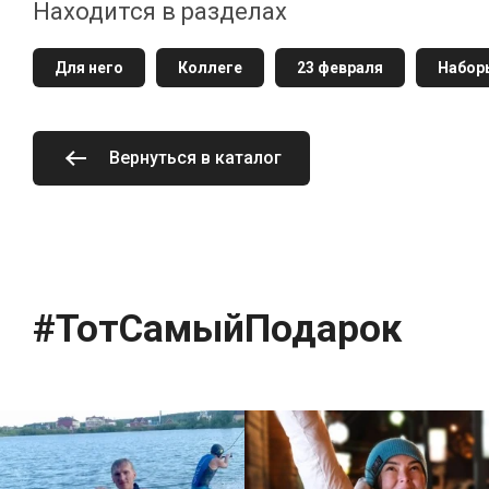
Находится в разделах
Для него
Коллеге
23 февраля
Набор
Вернуться в каталог
#ТотСамыйПодарок