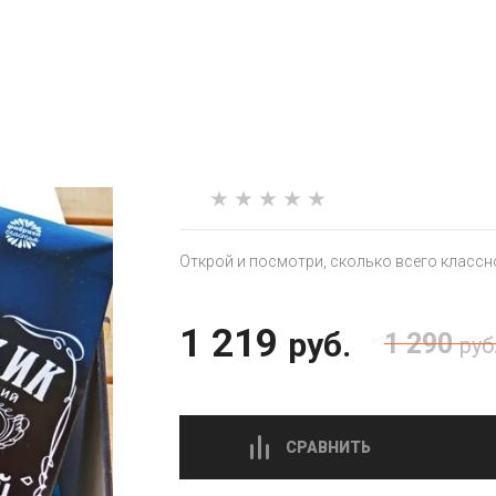
Открой и посмотри, сколько всего классн
1 219
руб.
1 290
руб
СРАВНИТЬ