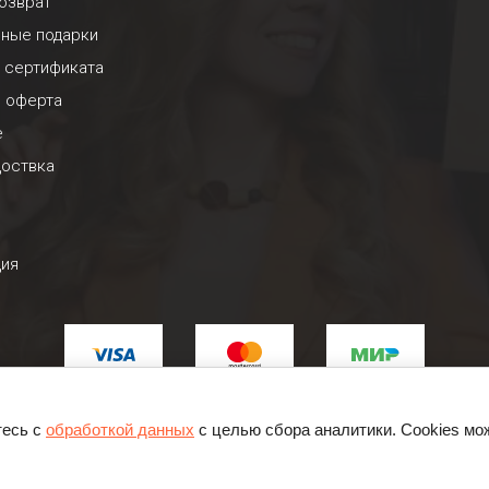
озврат
ьные подарки
 сертификата
я оферта
е
доствка
ция
тесь с
обработкой данных
с целью сбора аналитики. Cookies мо