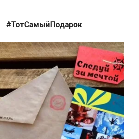
#ТотСамыйПодарок