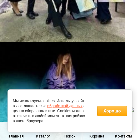
Мы используем cookies. Используя сайт,
вы соглашаетесь с
обработкой данных
с
Хорошо
целью сбора аналитики. Cookies можно
отключить в любой момент в настройках
вашего браузера.
0
Главная
Каталог
Поиск
Корзина
Контакты