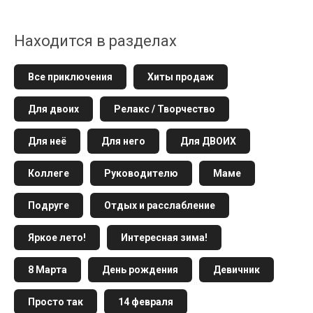
Находится в разделах
Все приключения
Хиты продаж
Для двоих
Релакс / Творчество
Для неё
Для него
Для ДВОИХ
Коллеге
Руководителю
Маме
Подруге
Отдых и расслабление
Яркое лето!
Интересная зима!
8 Марта
День рождения
Девичник
Просто так
14 февраля