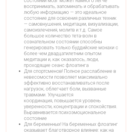
состоянии мозг может намного легче
воспринимать, запоминать и обрабатывать
любую информацию — это идеальное
состояние для освоения различных техник
— самовнушения, медитации, визуализации,
самоизлечения, молитв и.т.д. Самое
большое количество тета-волн в
сознательном состоянии способны
генерировать только буддийские монахи с
более чем двадцатилетним опытом
медитации и, как оказалось, люди,
проходящие сеанс флоатинга
Для спортсменов! Полное расслабление в
невесомости позволяет максимально
эффективно восстанавливаться после
нагрузок, облегчает боли, вызванные
травмами. Улучшается
координация, повышается уровень
уверенности, концентрации и спокойствия.
Выравнивается психоэмоциональное
состояние
Для беременных! На беременных флоатинг
оказывает благотворное влияние: как на