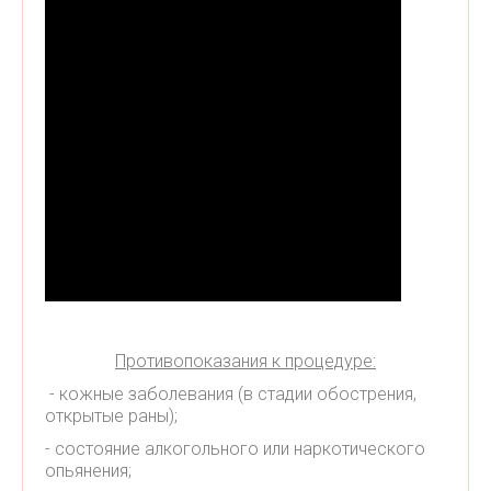
Противопоказания к процедуре:
- кожные заболевания (в стадии обострения,
открытые раны);
- состояние алкогольного или наркотического
опьянения;