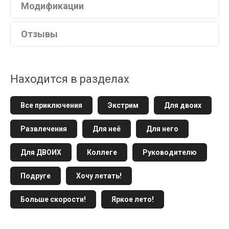
Модификации
Отзывы
Находится в разделах
Все приключения
Экстрим
Для двоих
Развлечения
Для неё
Для него
Для ДВОИХ
Коллеге
Руководителю
Подруге
Хочу летать!
Больше скорости!
Яркое лето!