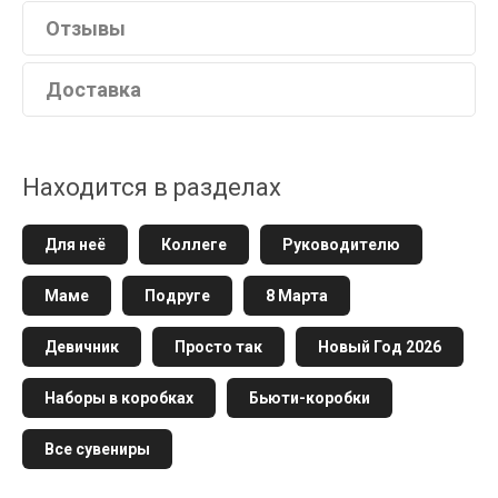
Отзывы
Доставка
Находится в разделах
Для неё
Коллеге
Руководителю
Маме
Подруге
8 Марта
Девичник
Просто так
Новый Год 2026
Наборы в коробках
Бьюти-коробки
Все сувениры