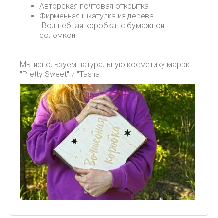
Авторская почтовая открытка
Фирменная шкатулка из дерева
"Волшебная коробка" с бумажной
соломкой
Мы используем натуральную косметику марок
"Pretty Sweet" и "Tasha"