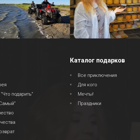
Каталог подарков
Все приключения
рея
Для кого
 "Что подарить"
Мечты!
 Самый"
Праздники
чество
ачества
озврат