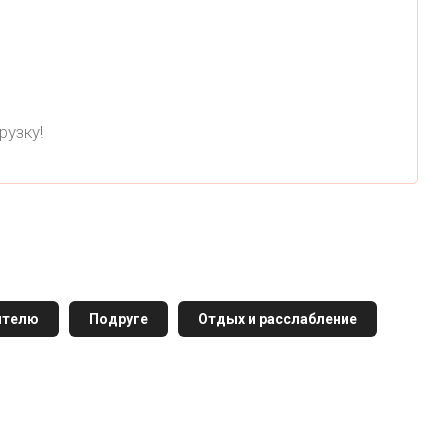
рузку!
ителю
Подруге
Отдых и расслабление