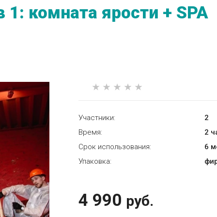
 1: комната ярости + SPA
Участники:
2
Время:
2 ч
Срок использования:
6 
Упаковка:
фи
4 990
руб.