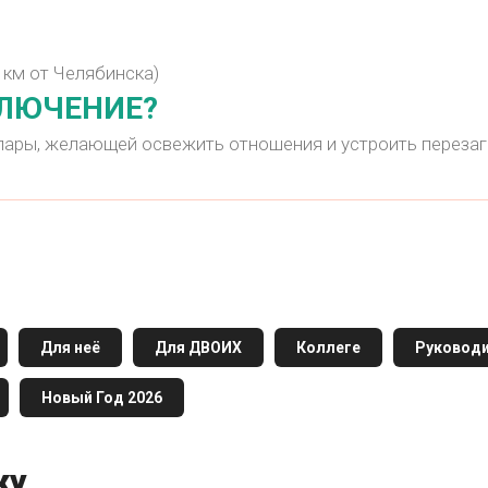
0 км от Челябинска)
КЛЮЧЕНИЕ?
пары, желающей освежить отношения и устроить перезаг
Для неё
Для ДВОИХ
Коллеге
Руковод
Новый Год 2026
ку