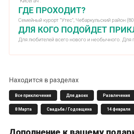
"Кисегач".
ГДЕ ПРОХОДИТ?
Семейный курорт "Утес", Чебаркульский район (8
ДЛЯ КОГО ПОДОЙДЕТ ПРИ
Для любителей всего нового и необычного. Для 
Находится в разделах
Все приключения
Для двоих
Развлечения
8 Марта
Свадьба / Годовщина
14 февраля
Дополнение к вашему подар