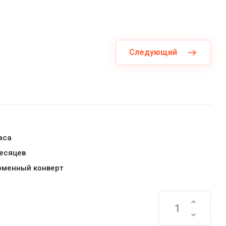
Следующий
аса
месяцев
рменный конверт