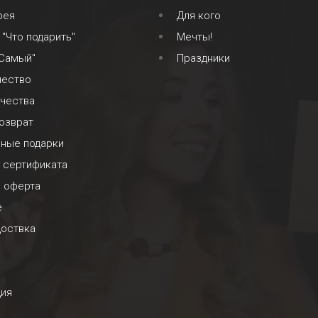
рея
Для кого
 "Что подарить"
Мечты!
 Самый"
Праздники
чество
ачества
озврат
ьные подарки
 сертификата
я оферта
е
доствка
ция