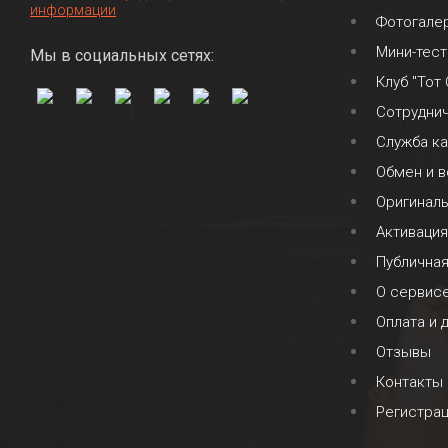
информации
Фотогале
Мини-тест
Мы в социальных сетях:
Клуб "Тот
Сотрудни
Служба к
Обмен и в
Оригинал
Активация
Публична
О сервис
Оплата и 
Отзывы
Контакты
Регистра