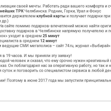
ализации своей мечты. Работать ради вашего комфорта и 
пнейших ТРК
Челябинска: Родник, Горки, Урал и Фокус
новится держателем
клубной карты
и получает подарки при
 др.)
 На сайте помимо подарков-впечатлений можно найти ори
доставку подарков в Челябинске напрямую получателю и по
рок» уходит в среднем
25 минут
пециалиста в среднем
12 минут
 ведущие СМИ мегаполиса – сайт 74.ru, журнал «Выбирай»
 в 19 часов. И мы приняли эту заявку!
одой человек и сказал, что ему срочно нужен креативный п
з. Он поблагодарил нас за оперативную работу, но так и не
суток и поговорить со специалистом сервиса в любой день
ями! Поэтому в июне 2017 года мы запустили принципиаль