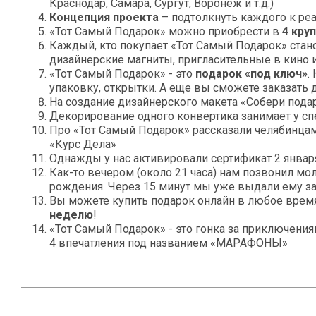
Краснодар, Самара, Сургут, Воронеж и т.д.)
Концепция проекта
– подтолкнуть каждого к ре
«Тот Самый Подарок» можно приобрести в
4 кру
Каждый, кто покупает «Тот Самый Подарок» ста
дизайнерские магниты, пригласительные в кино и
«Тот Самый Подарок» - это
подарок «под ключ»
.
упаковку, открытки. А еще вы сможете заказать 
На создание дизайнерского макета «Собери пода
Декорирование одного конвертика занимает у с
Про «Тот Самый Подарок» рассказали челябинцам
«Курс Дела»
Однажды у нас активировали сертификат 2 января
Как-то вечером (около 21 часа) нам позвонил мол
рождения. Через 15 минут мы уже выдали ему зака
Вы можете купить подарок онлайн в любое время 
неделю
!
«Тот Самый Подарок» - это гонка за приключени
4 впечатления под названием «МАРАФОНЫ»