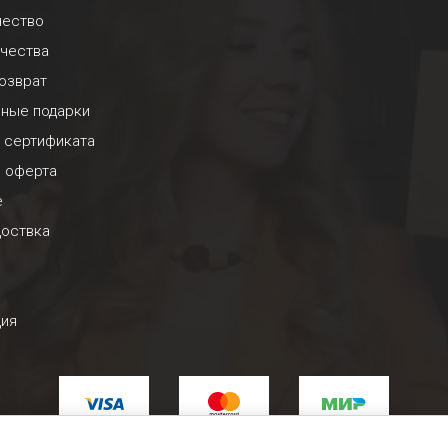
чество
ачества
озврат
ьные подарки
 сертификата
я оферта
е
доствка
ция