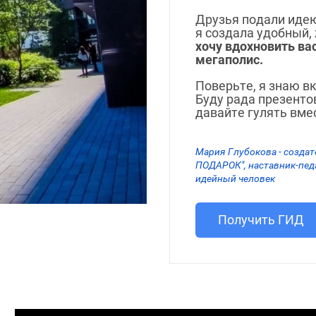
Друзья подали идею
я создала удобный,
хочу вдохновить ва
мегаполис.
Поверьте, я знаю в
Буду рада презентов
давайте гулять вме
Мария Глубокова - созда
ПОДАРОК", наставник-педа
идейный человек
Получить ГИД