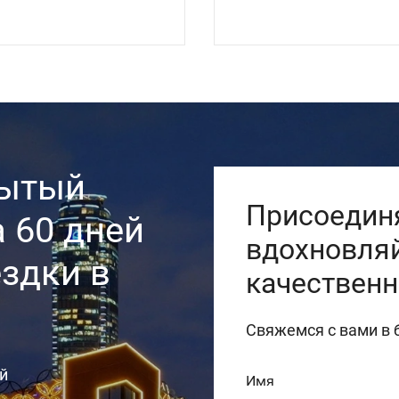
рытый
Присоединя
 60 дней
вдохновляй
ездки в
качественн
Свяжемся с вами в
ей
Имя