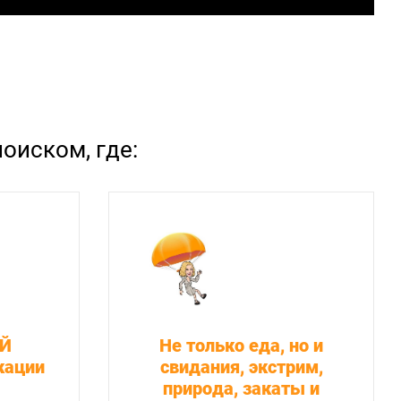
оиском, где:
ОЙ
Не только еда, но и
кации
свидания, экстрим,
природа, закаты и