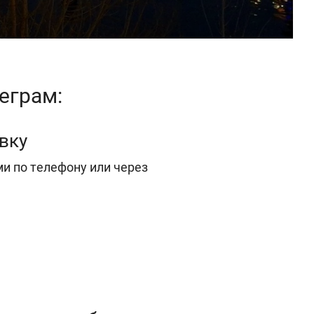
еграм:
вку
и по телефону или через