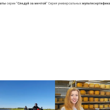
каты
серии "
Следуй
за
мечтой
" Серия универсальных
мультисертифик