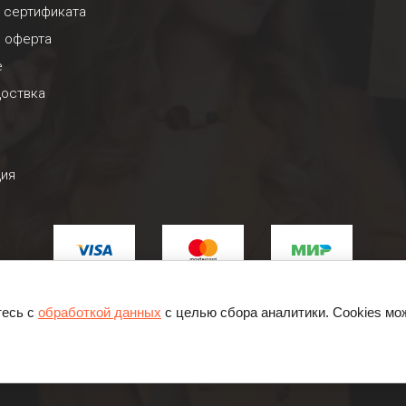
 сертификата
я оферта
е
доствка
ция
тесь с
обработкой данных
с целью сбора аналитики. Cookies мо