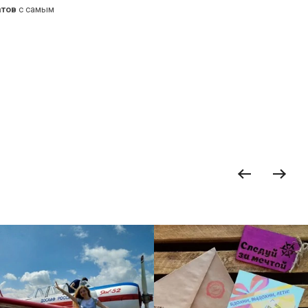
атов
с самым