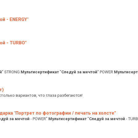
ой - ENERGY"
ой - TURBO"
й
" STRONG
Мультисертификат
"
Следуй
за
мечтой
" POWER
Мультисерт
т)
 столько вариантов, что глаза разбегаются!
арка "Портрет по фотографии / печать на холсте"
едуй
за
мечтой
- POWER"
Мультисертификат
"
Следуй
за
мечтой
- TUR