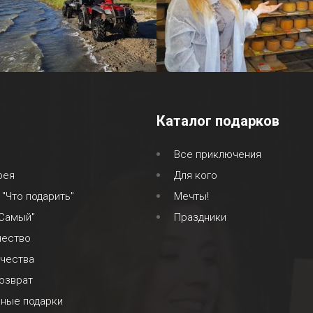
Каталог подарков
Все приключения
рея
Для кого
 "Что подарить"
Мечты!
 Самый"
Праздники
чество
ачества
озврат
ьные подарки