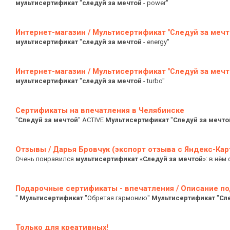
мультисертификат
"
следуй
за
мечтой
- power"
Интернет-магазин / Мультисертификат "Следуй за мечт
мультисертификат
"
следуй
за
мечтой
- energy"
Интернет-магазин / Мультисертификат "Следуй за мечт
мультисертификат
"
следуй
за
мечтой
- turbo"
Сертификаты на впечатления в Челябинске
"
Следуй
за
мечтой
" ACTIVE
Мультисертификат
"
Следуй
за
мечто
Отзывы / Дарья Бровчук (экспорт отзыва с Яндекс-Кар
Очень понравился
мультисертификат
«
Следуй
за
мечтой
»: в нём
Подарочные сертификаты - впечатления / Описание под
"
Мультисертификат
"Обретая гармонию"
Мультисертификат
"
Сл
Только для креативных!