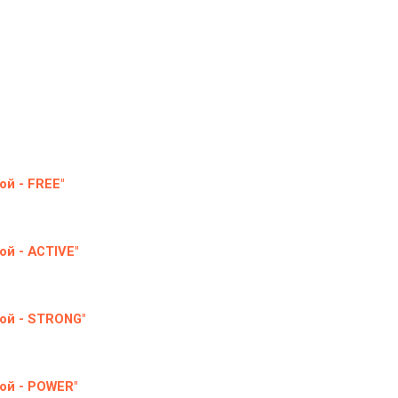
й - FREE"
й - ACTIVE"
ой - STRONG"
ой - POWER"