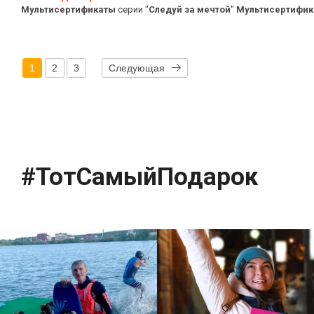
Мультисертификаты
серии "
Следуй
за
мечтой
"
Мультисертифи
1
2
3
Следующая
#ТотСамыйПодарок