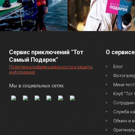
Сервис приключений "Тот
О сервисе
Самый Подарок"
Блог
Политика конфиденциальности и защиты
информации
Фотогале
Мини-тест
Мы в социальных сетях:
Клуб "Тот
Сотрудни
Служба к
Обмен и в
Оригинал