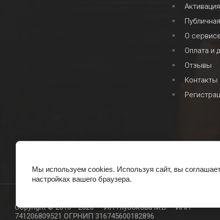
Активация
Публична
О сервис
Оплата и 
Отзывы
Контакты
Регистра
Мы используем cookies. Используя сайт, вы соглашае
настройках вашего браузера.
Copyright © 2016 - 2026 ИП Глубокова М.В. ИНН
741206809521 ОГРНИП 316745600182896